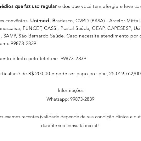
édios que faz uso regular
e dos que você tem alergia e leve co
es convênios:
Unimed, B
radesco, CVRD
(PASA) , Arcelor Mittal 
Banescaixa, FUNCEF, CASSI, Postal Saúde, GEAP, CAPESESP, Usi
a, SAMP, São
Bernardo
Saúde. Caso necessite atendimento por o
fone: 99873-2839
ento é feito pelo telefone 99873-2839
articular é de R$ 200,00 e pode ser pago por pix ( 25.019.762/00
Informações
Whatsapp: 99873-2839
os exames recentes (validade depende da sua condição clínica e outr
durante sua consulta inicial!