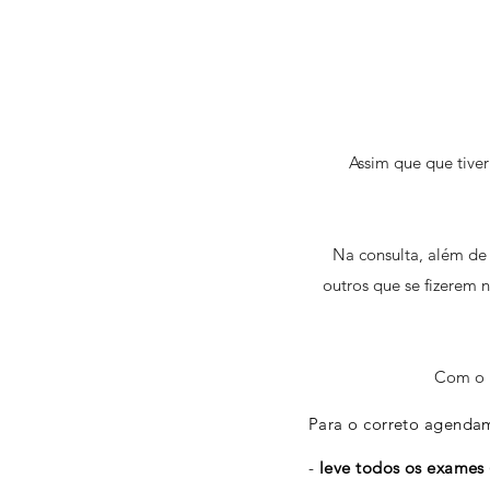
Assim que que tiver
Na consulta, além de 
outros que se fizerem 
Com o r
P
ara o correto agendam
-
leve todos os exames