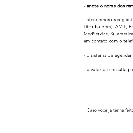
-
anote o nome dos rem
- atendemos os seguint
Distribuidora), AMIL, 
MedService, Sulameric
em contato com o tele
- o sistema de agendam
- o valor da consulta p
Caso você já tenha feit