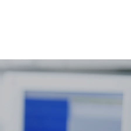
Consulta pré anestésica
Sobre nós
Mais